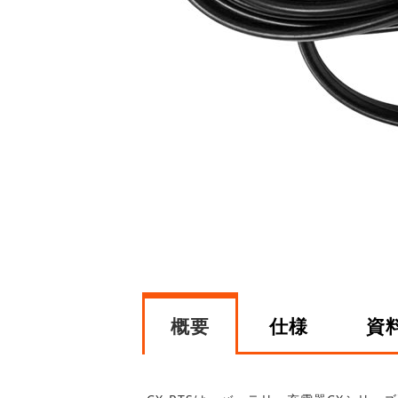
概要
仕様
資