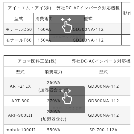
アイ・エム・アイ(株)
弊社DC-ACインバータ対応機種
動作
型式
消費電力
型式
モナールD50
160VA
GD300NA-112
スクロールできます
モナールT60
150VA
GD300NA-112
アコマ医科工業(株)
弊社DC-ACインバータ対応機
型式
消費電力
型式
260VA
ART-21EX
GD300NA-112
(加湿器含まず)
ART-300
270VA
GD300NA-112
スクロールできます
220VA
ARF-900EII
GD300NA-112
(加湿器含む)
mobile1000II
550VA
SP-700-112A