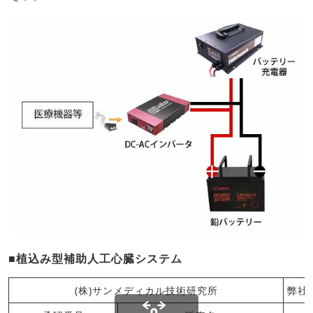
■植込み型補助人工心臓システム
(株)サンメディカル技術研究所
弊社