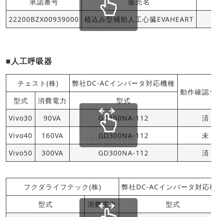
承認番号
販売名
22200BZX00939000
植込み型補助人工心臓EVAHEART
スクロールできます
■人工呼吸器
チェスト(株)
弊社DC-ACインバータ対応機種
動作確認テ
型式
消費電力
型式
Vivo30
90VA
GD150NA-112
済
Vivo40
160VA
GD300NA-112
未
スクロールできます
Vivo50
300VA
GD300NA-112
済
フクダライフテック(株)
弊社DC-ACインバータ対応
型式
消費電力
型式