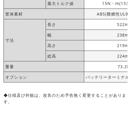
最大トルク値
15N・m(153k
筐体素材
ABS(難燃性UL9
長さ
522m
幅
238m
寸法
高さ
219m
総高
224m
重量
73.2k
オプション
バッテリーターミナルキ
◆仕様及び外観は、改良のため予告無く変更することがありま
す。