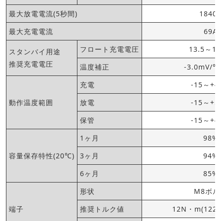
最大放電電流(5秒間)
1840
最大充電電流
69A
フロート充電電圧
13.5～13
スタンバイ用途
推奨充電電圧
温度補正
-3.0mV/
充電
-15～+4
動作温度範囲
放電
-15～+5
保管
-15～+4
1ヶ月
98%
容量保存特性(20℃)
3ヶ月
94%
6ヶ月
85%
形状
M8ボル
端子
推奨トルク値
12N・m(122k